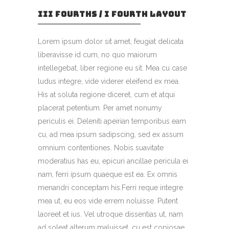
III FOURTHS / I FOURTH LAYOUT
Lorem ipsum dolor sit amet, feugiat delicata
liberavisse id cum, no quo maiorum
intellegebat, liber regione eu sit. Mea cu case
ludus integre, vide viderer eleifend ex mea.
His at soluta regione diceret, cum et atqui
placerat petentium. Per amet nonumy
periculis ei. Deleniti apeirian temporibus eam
cu, ad mea ipsum sadipscing, sed ex assum
omnium contentiones. Nobis suavitate
moderatius has eu, epicuri ancillae pericula ei
nam, ferri ipsum quaeque est ea. Ex omnis
menandri conceptam his.Ferri reque integre
mea ut, eu eos vide errem noluisse. Putent
laoreet et ius. Vel utroque dissentias ut, nam
ad soleat alterum maluisset, cu est copiosae