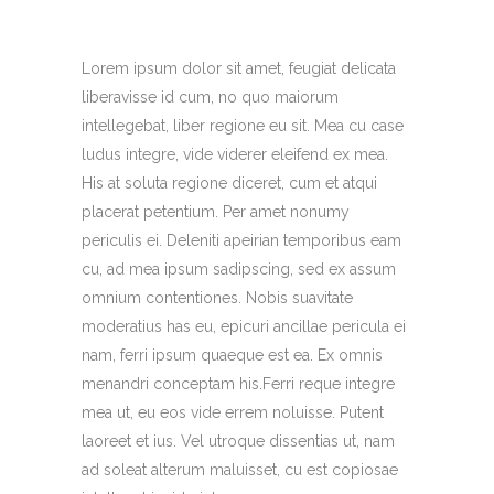
Lorem ipsum dolor sit amet, feugiat delicata
liberavisse id cum, no quo maiorum
intellegebat, liber regione eu sit. Mea cu case
ludus integre, vide viderer eleifend ex mea.
His at soluta regione diceret, cum et atqui
placerat petentium. Per amet nonumy
periculis ei. Deleniti apeirian temporibus eam
cu, ad mea ipsum sadipscing, sed ex assum
omnium contentiones. Nobis suavitate
moderatius has eu, epicuri ancillae pericula ei
nam, ferri ipsum quaeque est ea. Ex omnis
menandri conceptam his.Ferri reque integre
mea ut, eu eos vide errem noluisse. Putent
laoreet et ius. Vel utroque dissentias ut, nam
ad soleat alterum maluisset, cu est copiosae