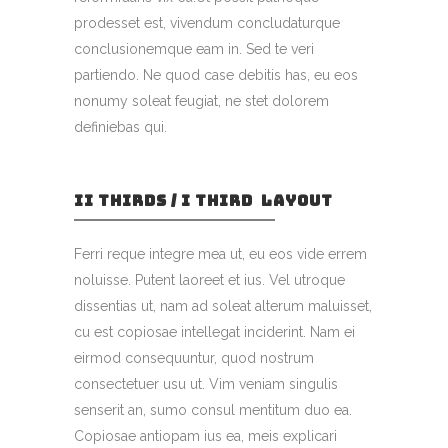
prodesset est, vivendum concludaturque
conclusionemque eam in. Sed te veri
partiendo. Ne quod case debitis has, eu eos
nonumy soleat feugiat, ne stet dolorem
definiebas qui.
II THIRDS / I THIRD LAYOUT
Ferri reque integre mea ut, eu eos vide errem
noluisse. Putent laoreet et ius. Vel utroque
dissentias ut, nam ad soleat alterum maluisset,
cu est copiosae intellegat inciderint. Nam ei
eirmod consequuntur, quod nostrum
consectetuer usu ut. Vim veniam singulis
senserit an, sumo consul mentitum duo ea.
Copiosae antiopam ius ea, meis explicari