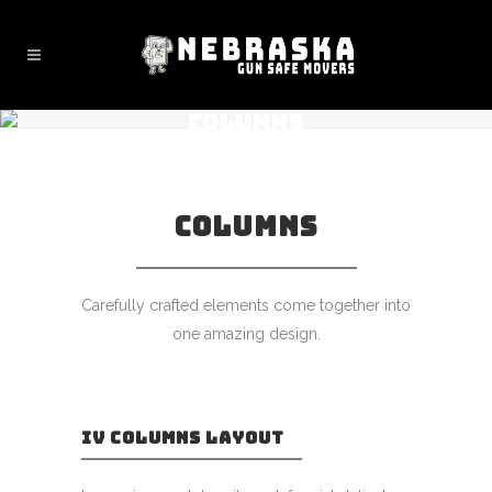
COLUMNS
COLUMNS
Carefully crafted elements come together into
one amazing design.
IV COLUMNS LAYOUT