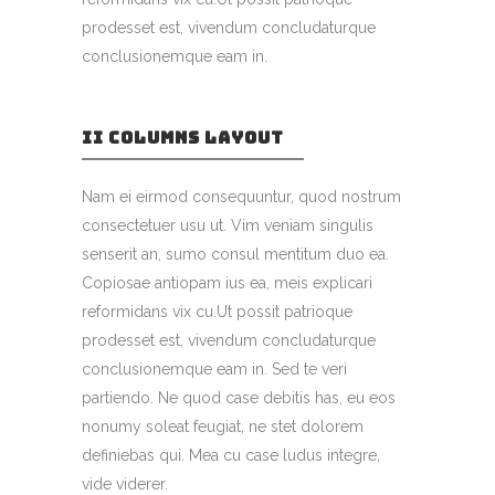
prodesset est, vivendum concludaturque
conclusionemque eam in.
II COLUMNS LAYOUT
Nam ei eirmod consequuntur, quod nostrum
consectetuer usu ut. Vim veniam singulis
senserit an, sumo consul mentitum duo ea.
Copiosae antiopam ius ea, meis explicari
reformidans vix cu.Ut possit patrioque
prodesset est, vivendum concludaturque
conclusionemque eam in. Sed te veri
partiendo. Ne quod case debitis has, eu eos
nonumy soleat feugiat, ne stet dolorem
definiebas qui. Mea cu case ludus integre,
vide viderer.