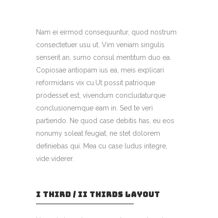
Nam ei eirmod consequuntur, quod nostrum
consectetuer usu ut. Vim veniam singulis
senserit an, sumo consul mentitum duo ea.
Copiosae antiopam ius ea, meis explicari
reformidans vix cu.Ut possit patrioque
prodesset est, vivendum concludaturque
conclusionemque eam in. Sed te veri
partiendo. Ne quod case debitis has, eu eos
nonumy soleat feugiat, ne stet dolorem
definiebas qui. Mea cu case ludus integre,
vide viderer.
I THIRD / II THIRDS LAYOUT