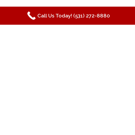
Call Us Today! (531) 272-8880
ABOUT US
Lorem ipsum dolor sit amet, consectetuer
adipiscing elit, sed diam nonummy nibh
euismod tincidunt ut laoreet dolore magna
aliquam.