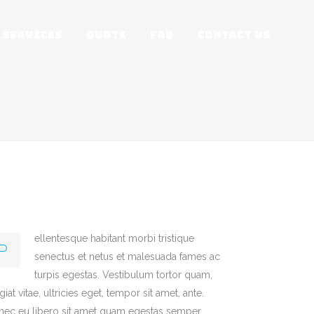
SERVICES
QUOTE
FAQ
CONTACT US
ellentesque habitant morbi tristique
P
senectus et netus et malesuada fames ac
turpis egestas. Vestibulum tortor quam,
giat vitae, ultricies eget, tempor sit amet, ante.
ec eu libero sit amet quam egestas semper.