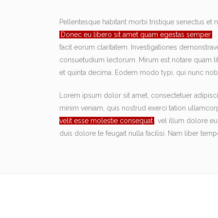
Pellentesque habitant morbi tristique senectus et n
Donec eu libero sit amet quam egestas semper
.
facit eorum claritatem. Investigationes demonstrav
consuetudium lectorum. Mirum est notare quam lit
et quinta decima. Eodem modo typi, qui nunc nobis
Lorem ipsum dolor sit amet, consectetuer adipisci
minim veniam, quis nostrud exerci tation ullamcor
velit esse molestie consequat
, vel illum dolore eu
duis dolore te feugait nulla facilisi. Nam liber 