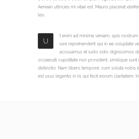
Aenean ultricies mi vitae est. Mauris placerat eleif
leo.
t enim ad minima veniam, quis nostrum 
U
iure reprehenderit qui in ea voluptate v
accusamus et iusto odio dignissimos duc
occaecati cupiditate non provident, similique sunt 
distinctio. Nam libero tempore, cum soluta nobis 
est usus legentis in iis qui facit eorum claritatem.