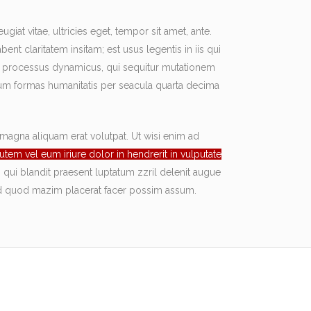
iat vitae, ultricies eget, tempor sit amet, ante.
ent claritatem insitam; est usus legentis in iis qui
iam processus dynamicus, qui sequitur mutationem
um formas humanitatis per seacula quarta decima
magna aliquam erat volutpat. Ut wisi enim ad
utem vel eum iriure dolor in hendrerit in vulputate
im qui blandit praesent luptatum zzril delenit augue
g id quod mazim placerat facer possim assum.