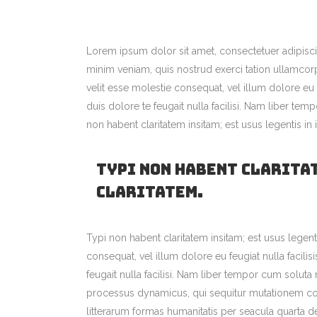
Lorem ipsum dolor sit amet, consectetuer adipisci
minim veniam, quis nostrud exerci tation ullamcorp
velit esse molestie consequat, vel illum dolore eu 
duis dolore te feugait nulla facilisi. Nam liber 
non habent claritatem insitam; est usus legentis in i
Typi non habent claritat
claritatem.
Typi non habent claritatem insitam; est usus legenti
consequat, vel illum dolore eu feugiat nulla facili
feugait nulla facilisi. Nam liber tempor cum solu
processus dynamicus, qui sequitur mutationem co
litterarum formas humanitatis per seacula quarta d