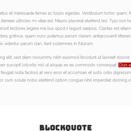
etus et malesuada fames ac turpis egestas. Vestibulum tortor quam, feug
 Aenean ultricies mi vitae est. Mauris placerat eleifend leo. Typi non hab
erunt lectores legere me lius quod ii legunt saepius. Claritas est et
tera gothica, quam nunc putamus parum claram, anteposuerit litterar
 videntur parum clari, fiant sollemnes in futurum.
ng elit, sed diam nonummy nibh euismod tincidunt ut laoreet dolore 
per suscipit lobortis nisl ut aliquip ex ea commodo consequat.
Duis a
 feugiat nulla facilisis at vero eros et accumsan et iusto odio digniss
tempor cum soluta nobis eleifend option congue nihil imperdiet domin
BLOCKQUOTE