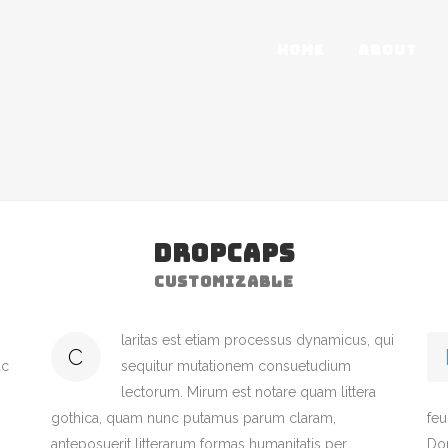
HOME
ABOUT
DROPCAPS
CUSTOMIZABLE
laritas est etiam processus dynamicus, qui
C
ac
sequitur mutationem consuetudium
lectorum. Mirum est notare quam littera
gothica, quam nunc putamus parum claram,
feu
anteposuerit litterarum formas humanitatis per
Don