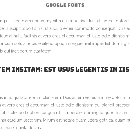
GOOGLE FONTS
ng elit, sed diam nonummy nibh euismod tincidunt ut laoreet dolore 
er suscipit lobortis nisl ut aliquip ex ea commodo consequat. Duis aut
feugiat nulla facilisis at vero eros et accumsan et iusto odio dignissi
tempor cum soluta nobis eleifend option congue nihil imperdiet domin
is qui facit eorum claritatem.
em insitam; est usus legentis in iis
s in iis qui facit eorum claritatem. Duis autem vel eum iriure dolor in h
sis at vero eros et accumsan et iusto odio dignissim qui blandit praese
ta nobis eleifend option congue nihil imperdiet doming id quod mazi
nsuetudium lectorum. Mirum est notare quam littera gothica, quam 
ecima et quinta decima.