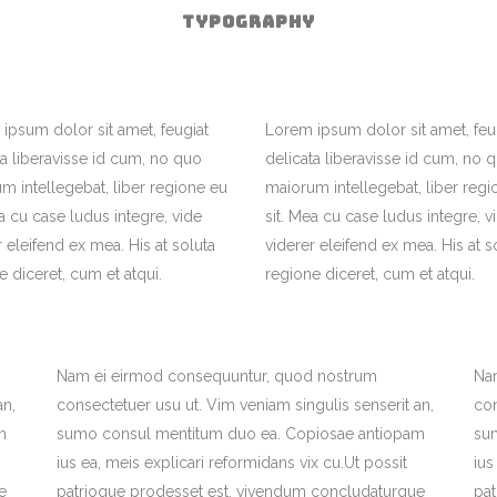
TYPOGRAPHY
ipsum dolor sit amet, feugiat
Lorem ipsum dolor sit amet, feu
ta liberavisse id cum, no quo
delicata liberavisse id cum, no 
m intellegebat, liber regione eu
maiorum intellegebat, liber regi
ea cu case ludus integre, vide
sit. Mea cu case ludus integre, v
r eleifend ex mea. His at soluta
viderer eleifend ex mea. His at s
e diceret, cum et atqui.
regione diceret, cum et atqui.
Nam ei eirmod consequuntur, quod nostrum
Na
an,
consectetuer usu ut. Vim veniam singulis senserit an,
con
m
sumo consul mentitum duo ea. Copiosae antiopam
su
ius ea, meis explicari reformidans vix cu.Ut possit
ius
e
patrioque prodesset est, vivendum concludaturque
pa