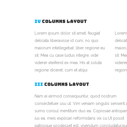
IV
COLUMNS LAYOUT
Lorem ipsum dolor sit amet, feugiat
Lorem 
delicata liberavisse id cum, no quo
delica
maiorum intellegebat, liber regione eu
maioru
sit. Mea cu case ludus integre, vide
sit. M
viderer eleifend ex mea. His at soluta
videre
regione diceret, cum et atqui.
region
III
COLUMNS LAYOUT
Nam ei eirmod consequuntur, quod nostrum
consectetuer usu ut. Vim veniam singulis senserit 
sumo consul mentitum duo ea. Copiosae antiopa
ius ea, meis explicari reformidans vix cu.Ut possit
patrioque prodesset est, vivendum concludaturqu