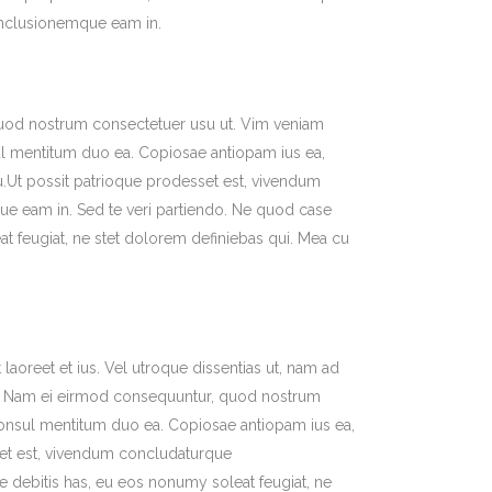
nclusionemque eam in.
uod nostrum consectetuer usu ut. Vim veniam
ul mentitum duo ea. Copiosae antiopam ius ea,
u.Ut possit patrioque prodesset est, vivendum
 eam in. Sed te veri partiendo. Ne quod case
t feugiat, ne stet dolorem definiebas qui. Mea cu
laoreet et ius. Vel utroque dissentias ut, nam ad
int. Nam ei eirmod consequuntur, quod nostrum
consul mentitum duo ea. Copiosae antiopam ius ea,
set est, vivendum concludaturque
 debitis has, eu eos nonumy soleat feugiat, ne