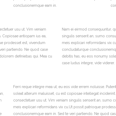
conclusionemque eam in.
co
ctetuer usu ut. Vim veniam
Nam ei eirmod consequuntur, q
. Copiosae antiopam ius ea,
singulis senserit an, sumo cons
que prodesset est, vivendum
meis explicari reformidans vix c
eri partiendo. Ne quod case
concludaturque conclusionemque
 dolorem definiebas qui. Mea cu
debitis has, eu eos nonumy solea
case ludus integre, vide viderer.
Ferri reque integre mea ut, eu eos vide errem noluisse. Putent 
an,
soleat alterum maluisset, cu est copiosae intellegat incider
m
consectetuer usu ut. Vim veniam singulis senserit an, sumo 
meis explicari reformidans vix cu.Ut possit patrioque prodes
e
conclusionemque eam in. Sed te veri partiendo. Ne quod case