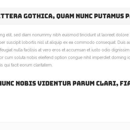
ittera gothica, quam nunc putamus 
ng elit, sed diam nonummy nibh euismod tincidunt ut laoreet dolore 
er suscipit lobortis nisl ut aliquip ex ea commodo consequat. Duis aut
feugiat nulla facilisis at vero eros et accumsan et iusto odio dignissi
tempor cum soluta nobis eleifend option congue nihil imperdiet domin
is qui facit eorum claritatem.
nunc nobis videntur parum clari, fi