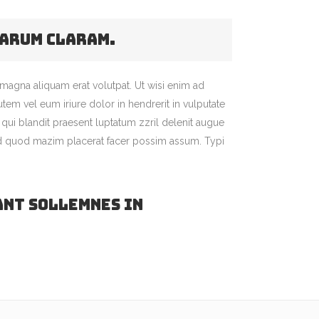
parum claram.
magna aliquam erat volutpat. Ut wisi enim ad
em vel eum iriure dolor in hendrerit in vulputate
m qui blandit praesent luptatum zzril delenit augue
g id quod mazim placerat facer possim assum. Typi
ant sollemnes in