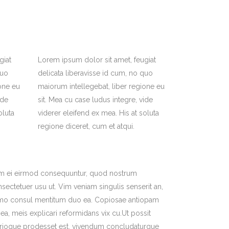
giat
Lorem ipsum dolor sit amet, feugiat
quo
delicata liberavisse id cum, no quo
one eu
maiorum intellegebat, liber regione eu
ide
sit. Mea cu case ludus integre, vide
oluta
viderer eleifend ex mea. His at soluta
regione diceret, cum et atqui.
m ei eirmod consequuntur, quod nostrum
sectetuer usu ut. Vim veniam singulis senserit an,
mo consul mentitum duo ea. Copiosae antiopam
 ea, meis explicari reformidans vix cu.Ut possit
trioque prodesset est, vivendum concludaturque