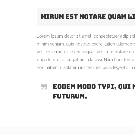
Mirum est notare quam l
Lorem ipsum dolor sit amet, consectetuer adipisci
minim veniam, quis nostrud exerci tation ullamcorp
velit esse molestie consequat, vel illum dolore eu 
duis dolore te feugait nulla facilisi. Nam liber 
non habent claritatem insitam; est usus legentis in i
Eodem modo typi, qui 
futurum.