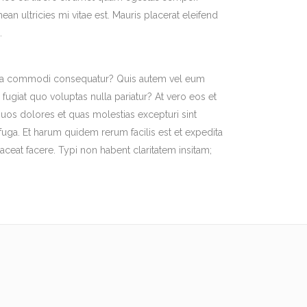
ean ultricies mi vitae est. Mauris placerat eleifend
.
ex ea commodi consequatur? Quis autem vel eum
fugiat quo voluptas nulla pariatur? At vero eos et
uos dolores et quas molestias excepturi sint
 fuga. Et harum quidem rerum facilis est et expedita
ceat facere. Typi non habent claritatem insitam;