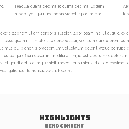
end
seacula quarta decima et quinta decima. Eodem
Aen
modo typi, qui nunc nobis videntur parum clari.
leo
exercitationem ullam corporis suscipit laboriosam, nisi ut aliquid 
elit esse quam nihil molestiae consequatur, vel illum qui dolorem eum 
imus qui blanditiis praesentium voluptatum deleniti atque corrupti q
in culpa qui officia deserunt mollitia animi, id est laborum et dolorum
est eligendi optio cumque nihil impedit quo minus id quod maxime pla
 Investigationes demonstraverunt lectores.
HIGHLIGHTS
DEMO CONTENT