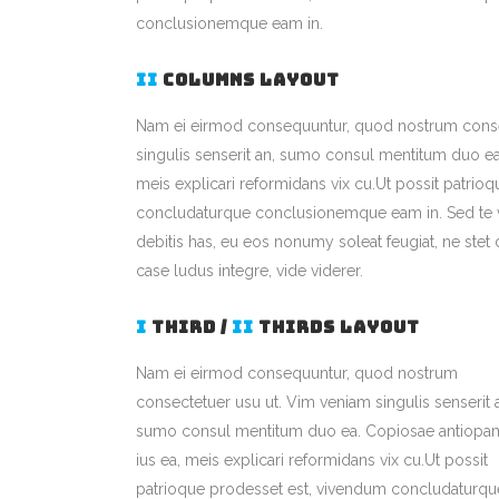
conclusionemque eam in.
II
COLUMNS LAYOUT
Nam ei eirmod consequuntur, quod nostrum conse
singulis senserit an, sumo consul mentitum duo ea
meis explicari reformidans vix cu.Ut possit patrio
concludaturque conclusionemque eam in. Sed te v
debitis has, eu eos nonumy soleat feugiat, ne stet
case ludus integre, vide viderer.
I
THIRD /
II
THIRDS LAYOUT
Nam ei eirmod consequuntur, quod nostrum
consectetuer usu ut. Vim veniam singulis senserit 
sumo consul mentitum duo ea. Copiosae antiopa
ius ea, meis explicari reformidans vix cu.Ut possit
patrioque prodesset est, vivendum concludaturqu