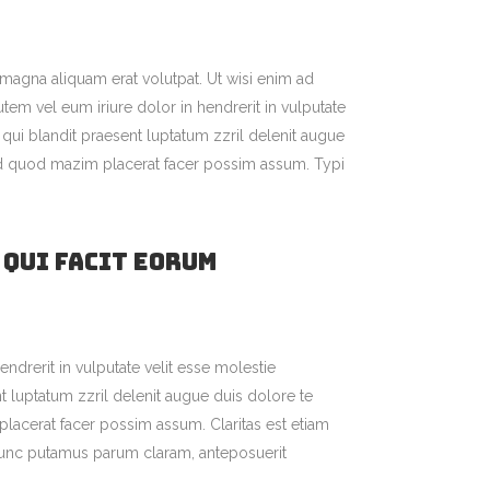
magna aliquam erat volutpat. Ut wisi enim ad
em vel eum iriure dolor in hendrerit in vulputate
m qui blandit praesent luptatum zzril delenit augue
g id quod mazim placerat facer possim assum. Typi
 qui facit eorum
endrerit in vulputate velit esse molestie
nt luptatum zzril delenit augue duis dolore te
m placerat facer possim assum.
Claritas est etiam
nunc putamus parum claram, anteposuerit